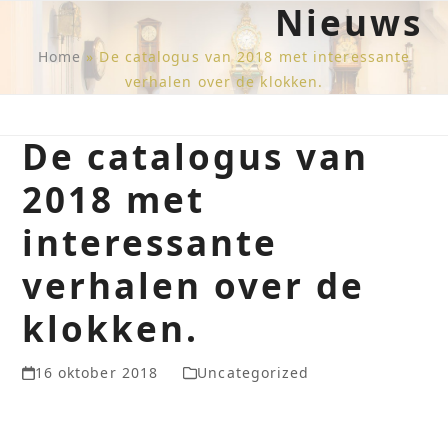
Nieuws
Skip
Open
Close
to
mobile
mobile
content
Home
»
De catalogus van 2018 met interessante
verhalen over de klokken.
menu
menu
De catalogus van
2018 met
interessante
verhalen over de
klokken.
16 oktober 2018
Uncategorized