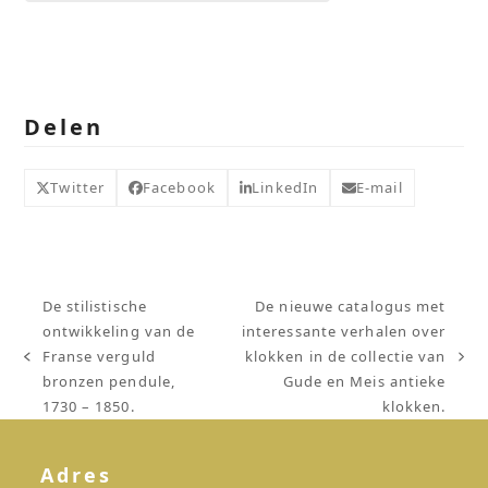
Delen
Twitter
Facebook
LinkedIn
E-mail
De stilistische
De nieuwe catalogus met
ontwikkeling van de
interessante verhalen over
Franse verguld
klokken in de collectie van
previous
next
bronzen pendule,
Gude en Meis antieke
post:
post:
1730 – 1850.
klokken.
Adres