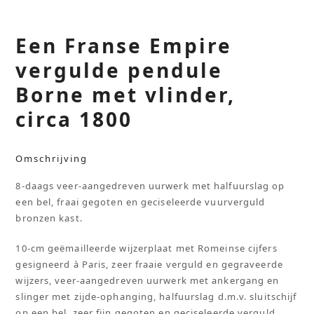
Een Franse Empire
vergulde pendule
Borne met vlinder,
circa 1800
Omschrijving
8-daags veer-aangedreven uurwerk met halfuurslag op
een bel, fraai gegoten en geciseleerde vuurverguld
bronzen kast.
10-cm geëmailleerde wijzerplaat met Romeinse cijfers
gesigneerd à Paris, zeer fraaie verguld en gegraveerde
wijzers, veer-aangedreven uurwerk met ankergang en
slinger met zijde-ophanging, halfuurslag d.m.v. sluitschijf
op een bel, zeer fijn gegoten en geciseleerde verguld