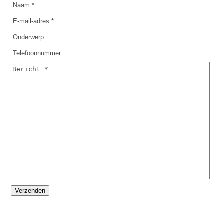
Please
leave
this
field