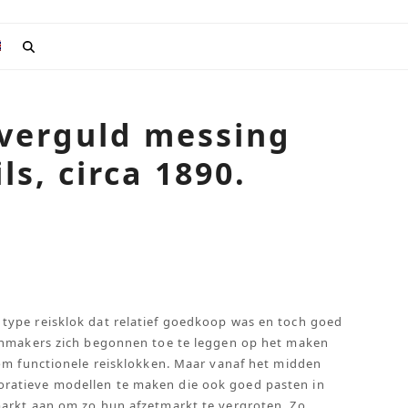
 verguld messing
ls, circa 1890.
type reisklok dat relatief goedkoop was en toch goed
kenmakers zich begonnen toe te leggen op het maken
 om functionele reisklokken. Maar vanaf het midden
ratieve modellen te maken die ook goed pasten in
markt aan om zo hun afzetmarkt te vergroten. Zo