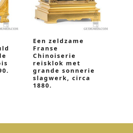
Een zeldzame
uld
Franse
le
Chinoiserie
ois
reisklok met
90.
grande sonnerie
slagwerk, circa
1880.