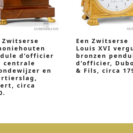
 Zwitserse
Een Zwitserse
honiehouten
Louis XVI verg
dule d’officier
bronzen pendu
 centrale
d’officier, Dub
ondewijzer en
& Fils, circa 17
rtierslag,
ert, circa
0.