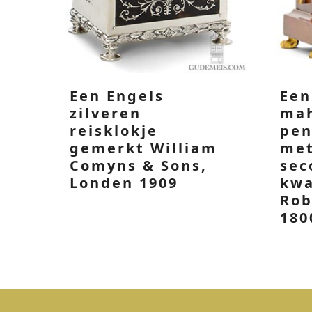
Een Engels
Een
zilveren
ma
reisklokje
pen
gemerkt William
met
Comyns & Sons,
sec
Londen 1909
kwa
Rob
180