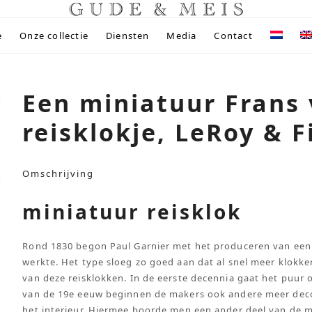
e
Onze collectie
Diensten
Media
Contact
Een miniatuur Frans
reisklokje, LeRoy & Fi
Omschrijving
miniatuur reisklok
Rond 1830 begon Paul Garnier met het produceren van een 
werkte. Het type sloeg zo goed aan dat al snel meer klok
van deze reisklokken. In de eerste decennia gaat het puur
van de 19e eeuw beginnen de makers ook andere meer deco
het interieur. Hiermee boorde men een ander deel van de 