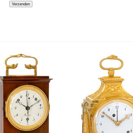
Please
leave
this
field
empty.