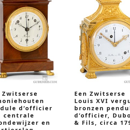
 Zwitserse
Een Zwitserse
honiehouten
Louis XVI verg
dule d’officier
bronzen pendu
 centrale
d’officier, Dub
ondewijzer en
& Fils, circa 17
rtierslag,