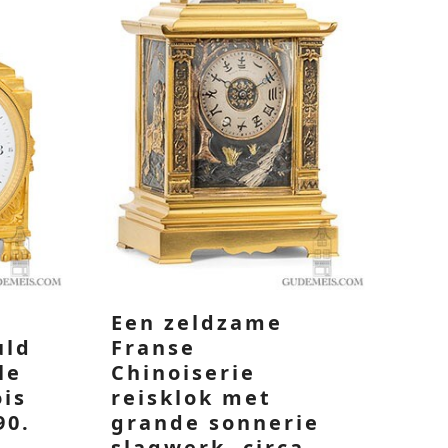
Een zeldzame
uld
Franse
le
Chinoiserie
ois
reisklok met
90.
grande sonnerie
slagwerk, circa