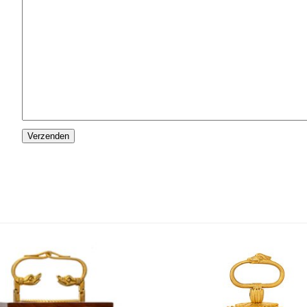
Please
leave
this
field
empty.