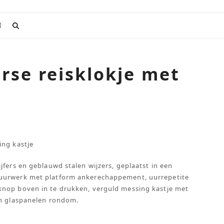
rse reisklokje met
ing kastje
jfers en geblauwd stalen wijzers, geplaatst in een
 uurwerk met platform ankerechappement, uurrepetite
knop boven in te drukken, verguld messing kastje met
en glaspanelen rondom.