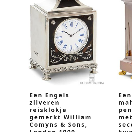
Een Engels
Een
zilveren
ma
reisklokje
pen
gemerkt William
met
Comyns & Sons,
sec
Londen 1909
kwa