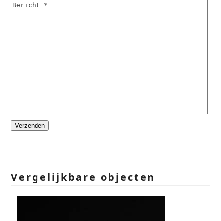
Please
leave
this
field
empty.
Vergelijkbare objecten