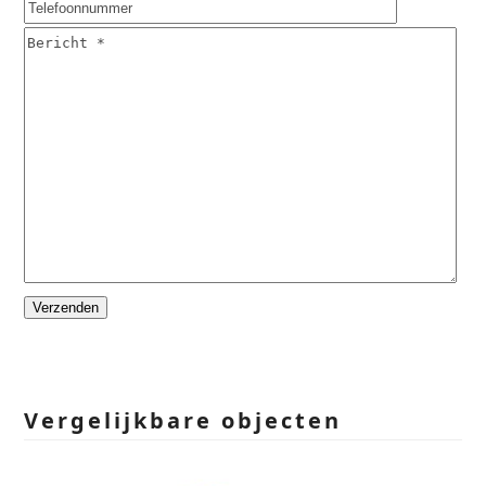
Please
leave
this
field
empty.
Vergelijkbare objecten