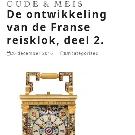
Skip
Open
Close
De ontwikkeling
to
mobile
mobile
content
van de Franse
menu
menu
reisklok, deel 2.
20 december 2016
Uncategorized