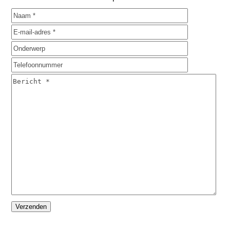
Please
leave
this