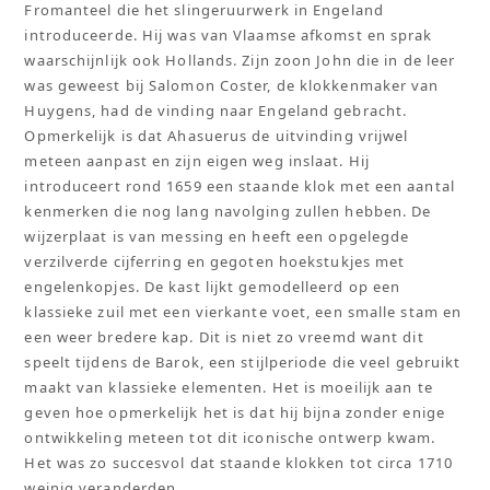
Fromanteel die het slingeruurwerk in Engeland
introduceerde. Hij was van Vlaamse afkomst en sprak
waarschijnlijk ook Hollands. Zijn zoon John die in de leer
was geweest bij Salomon Coster, de klokkenmaker van
Huygens, had de vinding naar Engeland gebracht.
Opmerkelijk is dat Ahasuerus de uitvinding vrijwel
meteen aanpast en zijn eigen weg inslaat. Hij
introduceert rond 1659 een staande klok met een aantal
kenmerken die nog lang navolging zullen hebben. De
wijzerplaat is van messing en heeft een opgelegde
verzilverde cijferring en gegoten hoekstukjes met
engelenkopjes. De kast lijkt gemodelleerd op een
klassieke zuil met een vierkante voet, een smalle stam en
een weer bredere kap. Dit is niet zo vreemd want dit
speelt tijdens de Barok, een stijlperiode die veel gebruikt
maakt van klassieke elementen. Het is moeilijk aan te
geven hoe opmerkelijk het is dat hij bijna zonder enige
ontwikkeling meteen tot dit iconische ontwerp kwam.
Het was zo succesvol dat staande klokken tot circa 1710
weinig veranderden.