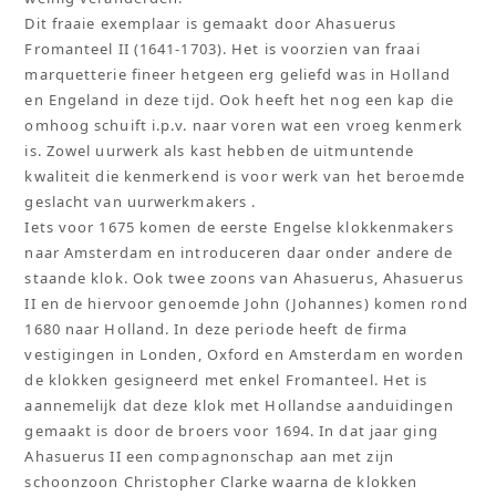
Dit fraaie exemplaar is gemaakt door Ahasuerus
Fromanteel II (1641-1703). Het is voorzien van fraai
marquetterie fineer hetgeen erg geliefd was in Holland
en Engeland in deze tijd. Ook heeft het nog een kap die
omhoog schuift i.p.v. naar voren wat een vroeg kenmerk
is. Zowel uurwerk als kast hebben de uitmuntende
kwaliteit die kenmerkend is voor werk van het beroemde
geslacht van uurwerkmakers .
Iets voor 1675 komen de eerste Engelse klokkenmakers
naar Amsterdam en introduceren daar onder andere de
staande klok. Ook twee zoons van Ahasuerus, Ahasuerus
II en de hiervoor genoemde John (Johannes) komen rond
1680 naar Holland. In deze periode heeft de firma
vestigingen in Londen, Oxford en Amsterdam en worden
de klokken gesigneerd met enkel Fromanteel. Het is
aannemelijk dat deze klok met Hollandse aanduidingen
gemaakt is door de broers voor 1694. In dat jaar ging
Ahasuerus II een compagnonschap aan met zijn
schoonzoon Christopher Clarke waarna de klokken