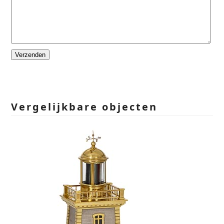
Please
leave
this
field
empty.
Vergelijkbare objecten