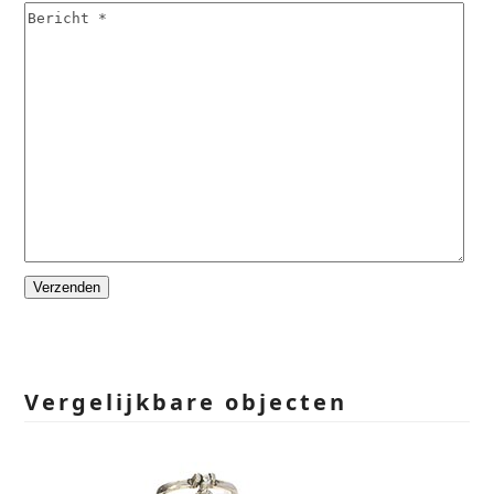
Please
leave
this
field
empty.
Vergelijkbare objecten