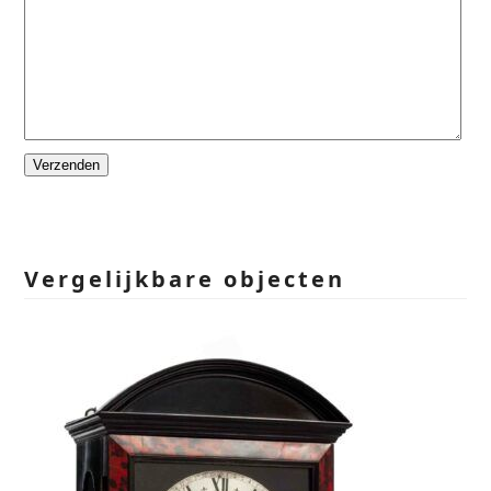
Please
leave
this
field
empty.
Vergelijkbare objecten