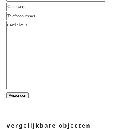
Please
leave
this
field
empty.
Vergelijkbare objecten