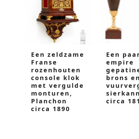
Een zeldzame
Een paa
Franse
empire
rozenhouten
gepatin
console klok
brons e
met vergulde
vuurver
monturen,
sierkan
Planchon
circa 18
circa 1890