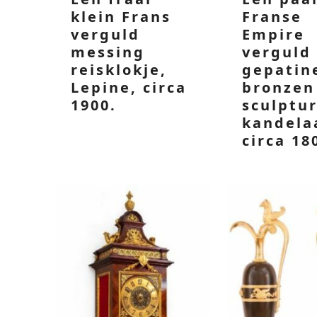
klein Frans
Franse
verguld
Empire
messing
verguld
reisklokje,
gepatin
Lepine, circa
bronzen
1900.
sculptur
kandela
circa 18