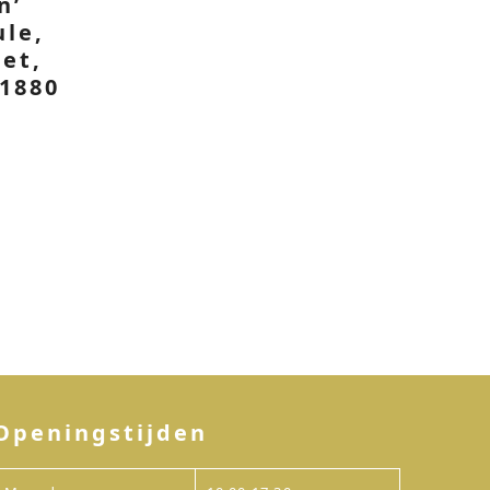
n’
le,
et,
 1880
Openingstijden