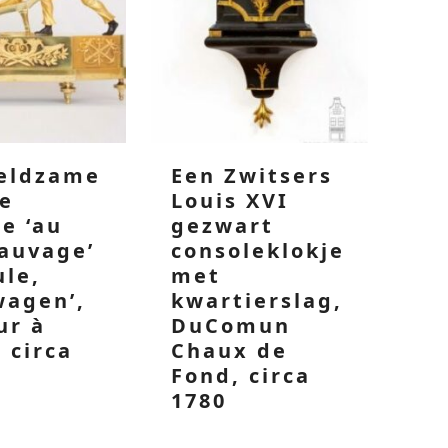
zeldzame
Een Zwitsers
se
Louis XVI
e ‘au
gezwart
auvage’
consoleklokje
le,
met
wagen’,
kwartierslag,
ur à
DuComun
, circa
Chaux de
Fond, circa
1780