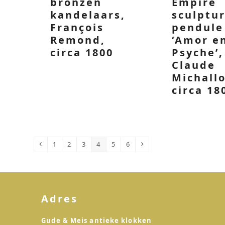
bronzen
Empire
kandelaars,
sculptur
François
pendule
Remond,
‘Amor e
circa 1800
Psyche’,
Claude
Michall
circa 18
Vorige
Page
Page
Page
Page
Page
Page
Volgende
1
2
3
4
5
6
Adres
Gude & Meis antieke klokken