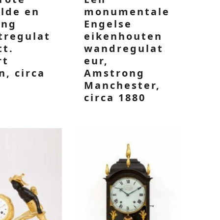
lde en
monumentale
ing
Engelse
tregulat
eikenhouten
tt.
wandregulat
rt
eur,
n, circa
Amstrong
Manchester,
circa 1880