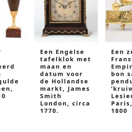
r
Een Engelse
Een 
tafelklok met
Fran
eerd
maan en
Empir
n
datum voor
bon s
gulde
de Hollandse
pendu
nen,
markt, James
‘krui
10
Smith
Lesie
London, circa
Paris
1770.
1800