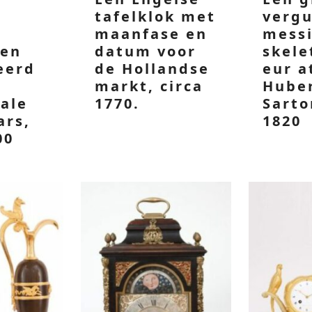
tafelklok met
vergu
maanfase en
mess
 en
datum voor
skele
eerd
de Hollandse
eur a
markt, circa
Hube
ale
1770.
Sarto
ars,
1820
00