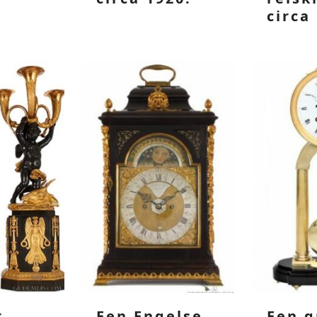
circa
r
Een Engelse
Een g