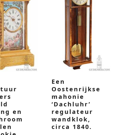
Een
atuur
Oostenrijkse
ers
mahonie
ld
‘Dachluhr’
ing en
regulateur
chroom
wandklok,
len
circa 1840.
lokje,