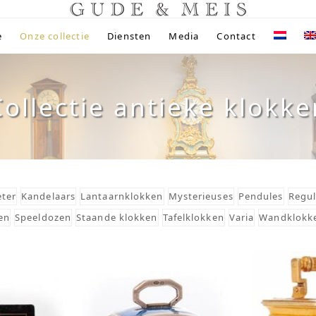
e
Onze collectie
Diensten
Media
Contact
Collectie antieke klokke
ter
Kandelaars
Lantaarnklokken
Mysterieuses
Pendules
Regul
en
Speeldozen
Staande klokken
Tafelklokken
Varia
Wandklokk