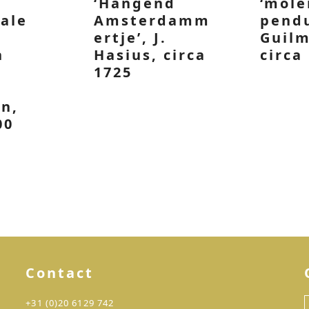
‘Hangend
‘mole
ale
Amsterdamm
pendu
ertje’, J.
Guilm
n
Hasius, circa
circa
1725
on,
00
Contact
+31 (0)20 6129 742