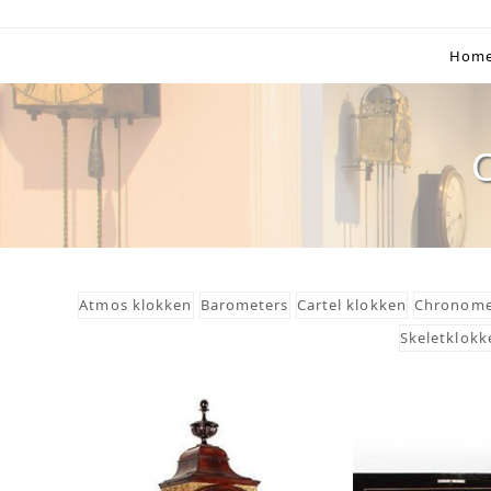
Skip
to
Hom
content
Atmos klokken
Barometers
Cartel klokken
Chronome
Skeletklokk