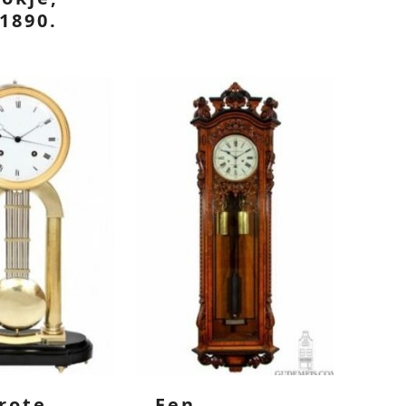
 1890.
rote
Een