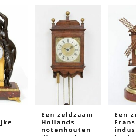
Een zeldzaam
Een 
ijke
Hollands
Fran
notenhouten
indus