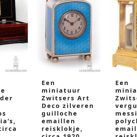
Een
Een
se
miniatuur
mini
nder
Zwitsers Art
Zwits
Deco zilveren
vergu
os
guilloche
mess
ia’s,
emaillen
poly
circa
reisklokje,
email
circa 1920.
reisk