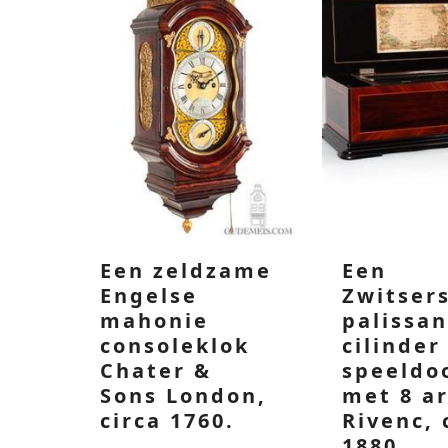
Een zeldzame
Een
Engelse
Zwitser
mahonie
palissa
consoleklok
cilinder
Chater &
speeldo
Sons London,
met 8 ar
circa 1760.
Rivenc, 
1880.