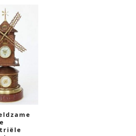
zeldzame
se
triële